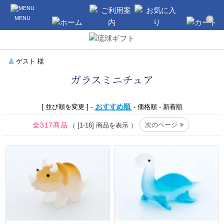
沖縄のギフト・引き出物の通販なら琉球
MENU
ギフト
0
ホーム
ご利用案内
お気に入り
カート
ゲスト 様
ガラスミニチュア
おすすめ順
[ 並び順を変更 ] -
-
価格順
-
新着順
全317商品
次のページ
（ [1-16] 商品を表示 ）